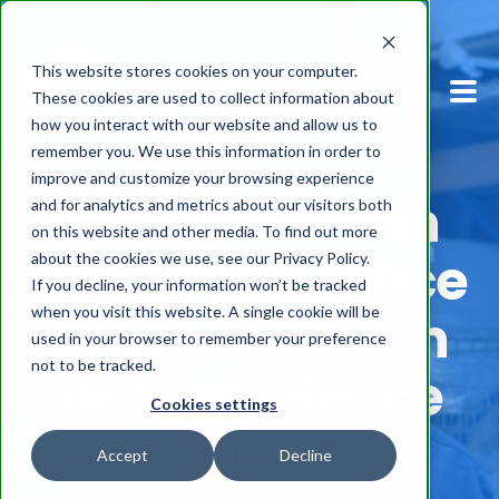
This website stores cookies on your computer.
These cookies are used to collect information about
how you interact with our website and allow us to
remember you. We use this information in order to
improve and customize your browsing experience
Solution
Augmentation
and for analytics and metrics about our visitors both
on this website and other media. To find out more
Produit
des ventes grâce
about the cookies we use, see our Privacy Policy.
If you decline, your information won’t be tracked
Les industries
when you visit this website. A single cookie will be
à l'amélioration
used in your browser to remember your preference
not to be tracked.
À propos
de l'expérience
Cookies settings
Contact
client
Accept
Decline
FR